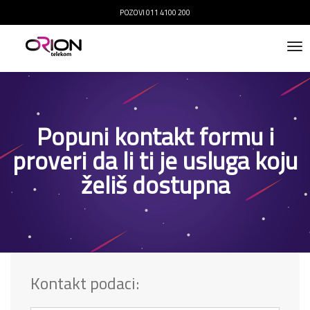
POZOVI 011 4100 200
to
Popuni kontakt formu i
proveri da li ti je usluga koju
želiš dostupna
Kontakt podaci: